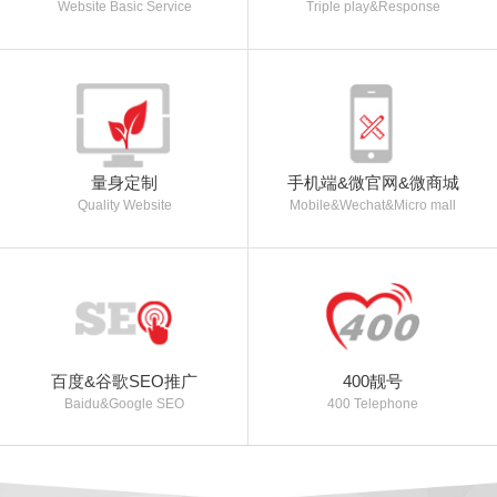
Website Basic Service
Triple play&Response
量身定制
手机端&微官网&微商城
Quality Website
Mobile&Wechat&Micro mall
百度&谷歌SEO推广
400靓号
Baidu&Google SEO
400 Telephone