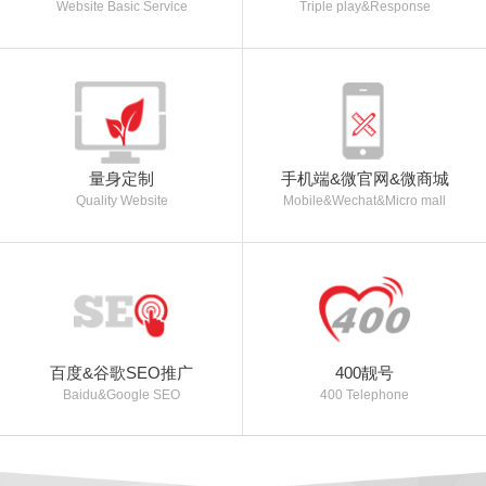
Website Basic Service
Triple play&Response
量身定制
手机端&微官网&微商城
Quality Website
Mobile&Wechat&Micro mall
百度&谷歌SEO推广
400靓号
Baidu&Google SEO
400 Telephone